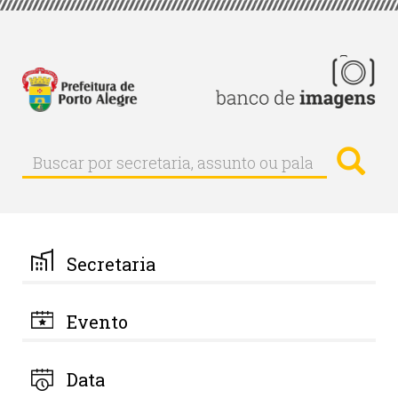
Pular
para
o
conteúdo
principal
Busc
Buscar
Buscar
por
secretaria,
assunto
ou
palavra-
Secretaria
chave
Evento
Data