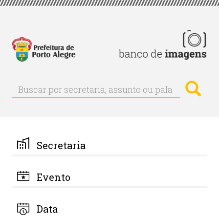
Pular
para
o
conteúdo
principal
Busc
Buscar
Buscar
por
secretaria,
assunto
ou
palavra-
Secretaria
chave
Evento
Data