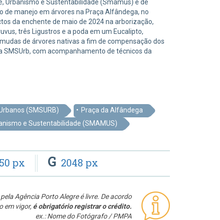
nte, Urbanismo e Sustentabilidade (Smamus) e de
ão de manejo em árvores na Praça Alfândega, no
actos da enchente de maio de 2024 na arborização,
uvus, três Ligustros e a poda em um Eucalipto,
2 mudas de árvores nativas a fim de compensação dos
s da SMSUrb, com acompanhamento de técnicos da
s Urbanos (SMSURB)
Praça da Alfândega
banismo e Sustentabilidade (SMAMUS)
G
50 px
2048 px
pela Agência Porto Alegre é livre. De acordo
o em vigor,
é obrigatório registrar o crédito.
ex.: Nome do Fotógrafo / PMPA