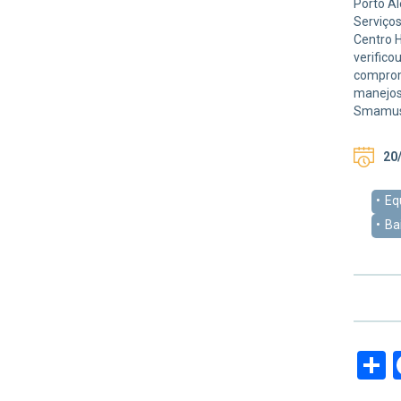
Porto Al
Serviços
Centro H
verifico
comprom
manejos
Smamus.
20/
Eq
Ba
S