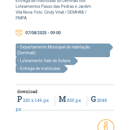
Entrega de matrículas do Demhab nos
Loteamentos Passo das Pedras e Jardim
Vila Nova. Foto: Cindy Vitali / DEMHAB /
PMPA
07/08/2025 - 09:00
Departamento Municipal de Habitação
(Demhab)
Loteamento Vale do Solaris
Entrega de matrículas
download
P
M
G
220 x 146 px
850 px
2048
px