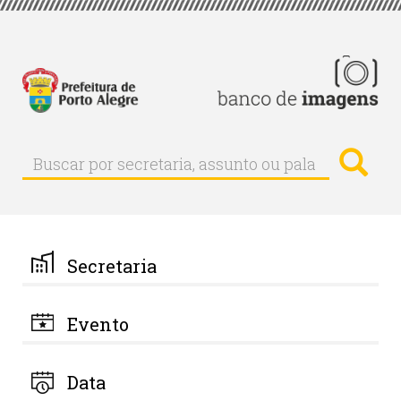
Pular
para
o
conteúdo
principal
Busc
Buscar
Buscar
por
secretaria,
assunto
ou
palavra-
Secretaria
chave
Evento
Data