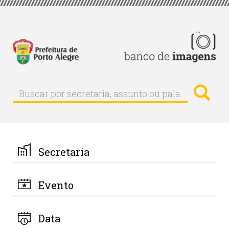
Pular
para
o
conteúdo
principal
Busc
Buscar
Buscar
por
secretaria,
assunto
ou
palavra-
Secretaria
chave
Evento
Data