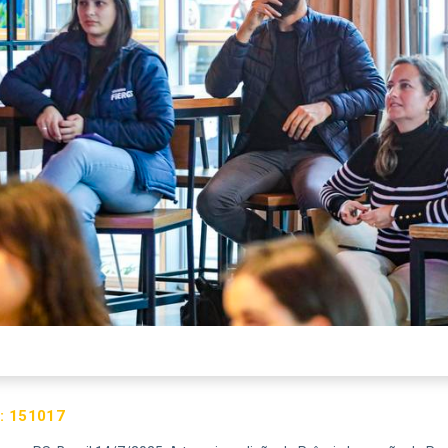
:
151017