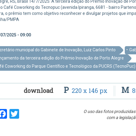
egre, RS, Brasil 14/7/2025: A terceira edição do Prêmio Inovação de Por
o Café Coworking do Tecnopuc (avenida Ipiranga, 6681 - bairro Partenon
ra, o prêmio tem como objetivo reconhecer e divulgar projetos que imp
ocha/PMPA
07/2025 - 09:00
cretário municipal do Gabinete de Inovação, Luiz Carlos Pinto
Gab
nçamento da terceira edição do Prêmio Inovação de Porto Alegre
fé Coworking do Parque Científico e Tecnológico da PUCRS (TecnoPuc)
P
M
download
220 x 146 px
8
hare
Facebook
Twitter
O uso das fotos produzidas 
com a legislaçã