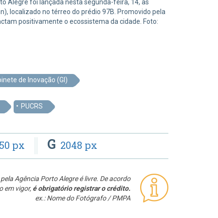
to Alegre foi lançada nesta segunda-feira, 14, às
), localizado no térreo do prédio 97B. Promovido pela
actam positivamente o ecossistema da cidade. Foto:
inete de Inovação (GI)
PUCRS
G
50 px
2048 px
pela Agência Porto Alegre é livre. De acordo
o em vigor,
é obrigatório registrar o crédito.
ex.: Nome do Fotógrafo / PMPA