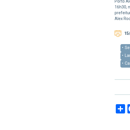
Porto Al
16h30, n
prefeitu
Alex R
15/
Se
La
Ca
S