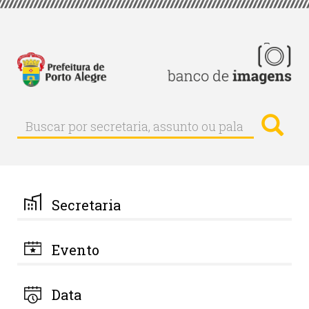
Pular
para
o
conteúdo
principal
Busc
Buscar
Buscar
por
secretaria,
assunto
ou
palavra-
Secretaria
chave
Evento
Data