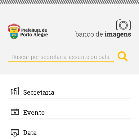
Pular
para
o
conteúdo
principal
Busc
Buscar
Buscar
por
secretaria,
assunto
ou
palavra-
Secretaria
chave
Evento
Data