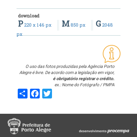
download
P
M
G
220 x 146 px
850 px
2048
px
O uso das fotos produzidas pela Agência Porto
Alegre é livre. De acordo com a legislação em vigor,
é obrigatório registrar o crédito.
ex.: Nome do Fotógrafo / PMPA
Share
Facebook
Twitter