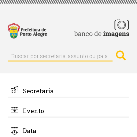
Pular
para
o
conteúdo
principal
Busc
Buscar
Buscar
por
secretaria,
assunto
ou
palavra-
Secretaria
chave
Evento
Data