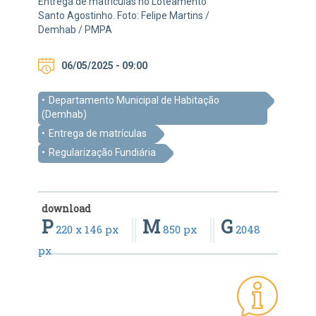
Entrega de matrículas no Loteamento
Santo Agostinho. Foto: Felipe Martins /
Demhab / PMPA
06/05/2025 - 09:00
Departamento Municipal de Habitação
(Demhab)
Entrega de matrículas
Regularização Fundiária
download
P
M
G
220 x 146 px
850 px
2048
px