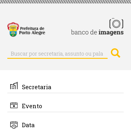
Pular
para
o
conteúdo
principal
Busc
Buscar
Buscar
por
secretaria,
assunto
ou
palavra-
Secretaria
chave
Evento
Data