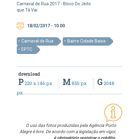
Carnaval de Rua 2017 - Bloco Do Jeito
que Tá Vai
18/02/2017 - 10:00
Carnaval de Rua
Bairro Cidade Baixa
EPTC
download
P
M
G
220 x 146 px
850 px
2048
px
O uso das fotos produzidas pela Agência Porto
Alegre é livre. De acordo com a legislação em vigor,
é obrigatório registrar o crédito.