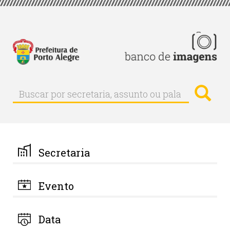
Pular
para
o
conteúdo
principal
Busc
Buscar
Buscar
por
secretaria,
assunto
ou
palavra-
Secretaria
chave
Evento
Data