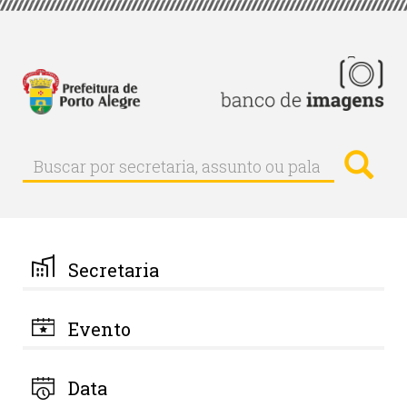
Pular
para
o
conteúdo
principal
Busc
Buscar
Buscar
por
secretaria,
assunto
ou
palavra-
Secretaria
chave
Evento
Data