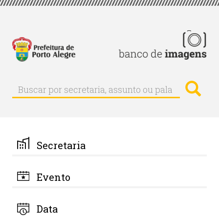
Pular
para
o
conteúdo
principal
Busc
Buscar
Buscar
por
secretaria,
assunto
ou
palavra-
Secretaria
chave
Evento
Data