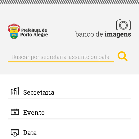
Pular
para
o
conteúdo
principal
Busc
Buscar
Buscar
por
secretaria,
assunto
ou
palavra-
Secretaria
chave
Evento
Data