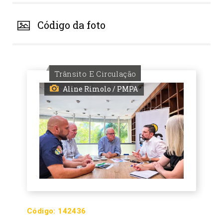
Código da foto
Trânsito E Circulação
Aline Rimolo / PMPA
Código:
142436