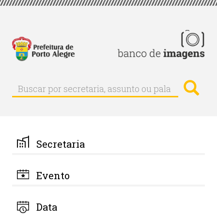
Pular
para
o
conteúdo
principal
Busc
Buscar
Buscar
por
secretaria,
assunto
ou
palavra-
Secretaria
chave
Evento
Data