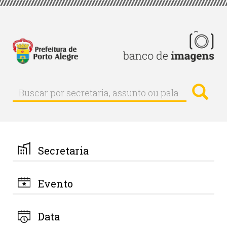
Pular
para
o
conteúdo
principal
Busc
Buscar
Buscar
por
secretaria,
assunto
ou
palavra-
Secretaria
chave
Evento
Data