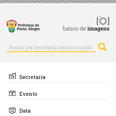
Pular
para
o
conteúdo
principal
Busc
Buscar
Buscar
por
secretaria,
assunto
ou
palavra-
Secretaria
chave
Evento
Data