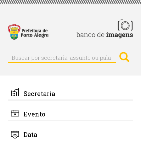
Pular
para
o
conteúdo
principal
Busc
Buscar
Buscar
por
secretaria,
assunto
ou
palavra-
Secretaria
chave
Evento
Data