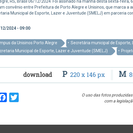
egre, RS, Brasil 06/12/2024: Foi assinado na manhã desta sexta-feira,
um convênio entre Prefeitura de Porto Alegre e Unisinos, que marca a a
taria Municipal de Esporte, Lazer e Juventude (SMELJ) em parceria co
12/2024 - 09:00
mpus da Unisinos Porto Alegre
Secretária municipal de Esporte,
cretaria Municipal de Esporte, Lazer e Juventude (SMELJ)
Projet
P
M
download
220 x 146 px
8
hare
Facebook
Twitter
O uso das fotos produzidas 
com a legislaçã