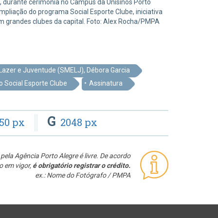
 6, durante cerimônia no Campus da Unisinos Porto
mpliação do programa Social Esporte Clube, iniciativa
m grandes clubes da capital. Foto: Alex Rocha/PMPA
 Lazer e Juventude (SMELJ), Débora Garcia
o Social Esporte Clube
Assinatura
G
50 px
2048 px
pela Agência Porto Alegre é livre. De acordo
o em vigor,
é obrigatório registrar o crédito.
ex.: Nome do Fotógrafo / PMPA