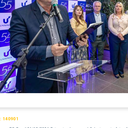
:
140901