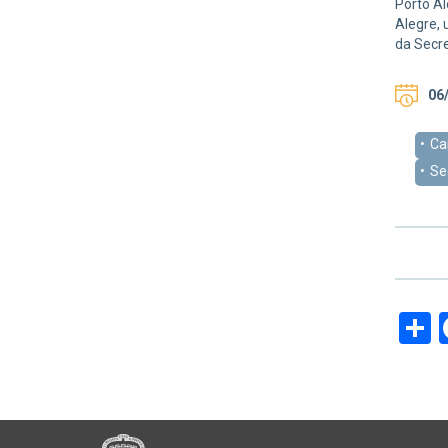
Porto Al
Alegre, 
da Secre
06/
Ca
Se
S