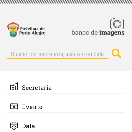
Pular
para
o
conteúdo
principal
Busc
Buscar
Buscar
por
secretaria,
assunto
ou
palavra-
Secretaria
chave
Evento
Data