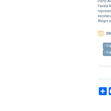
Porto Al
Favela R
represen
escolas 
Alegre e
29/
Ex
Ex
S