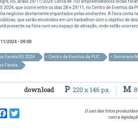
egre, RS, Brasil 29/11/2024: Cerca de 100 empreendedores locais fora
S 2024, que ocorre entre os dias 28 e 29/11, no Centro de Eventos da P
ta negócios diretamente impactados pelas enchentes. A Feira conta t
públicas, que serão envolvidos em um hackathon com o objetivo de dese
stá presente na feira com seu espaço de ativação, onde estão ocorren
11/2024 - 09:00
po Favela RS 2024
Centro de Eventos da PUC
Secretaria M
po Favela
P
M
download
220 x 146 px
8
hare
Facebook
Twitter
O uso das fotos produzidas 
com a legislaçã