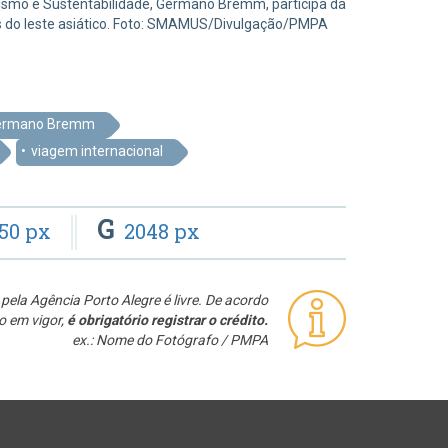
nismo e Sustentabilidade, Germano Bremm, participa da
s do leste asiático. Foto: SMAMUS/Divulgação/PMPA
 Germano Bremm
viagem internacional
G
50 px
2048 px
pela Agência Porto Alegre é livre. De acordo
o em vigor,
é obrigatório registrar o crédito.
ex.: Nome do Fotógrafo / PMPA