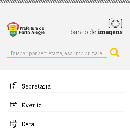
Pular
para
o
conteúdo
principal
Busc
Buscar
Buscar
por
secretaria,
assunto
ou
palavra-
Secretaria
chave
Evento
Data