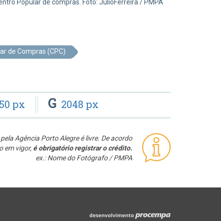
entro Popular de compras. Foto: JulioFerreira / PMPA
lar de Compras (CPC)
G
50 px
2048 px
pela Agência Porto Alegre é livre. De acordo
o em vigor,
é obrigatório registrar o crédito.
ex.: Nome do Fotógrafo / PMPA