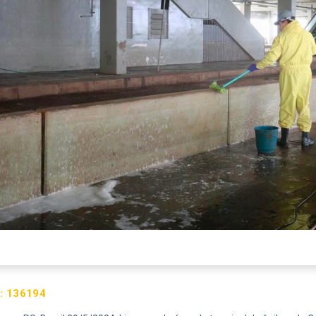
:
136194