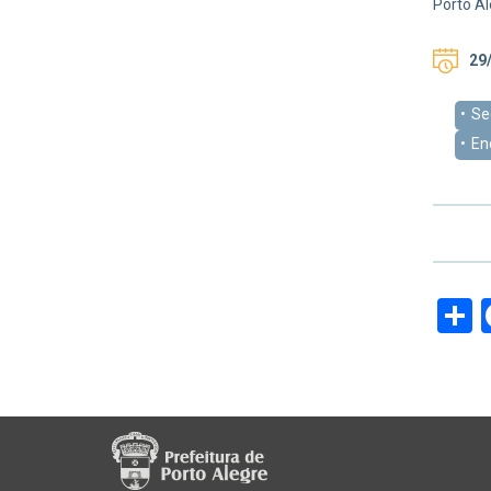
Porto Al
29/
Se
En
S