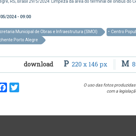
egre, RS, Brasil 29/5/2024: Limpeza da área do terminal de ônibus do C
05/2024 - 09:00
cretaria Municipal de Obras e Infraestrutura (SMOI)
Centro Popu
chente Porto Alegre
P
M
download
220 x 146 px
8
hare
Facebook
Twitter
O uso das fotos produzidas 
com a legislaçã