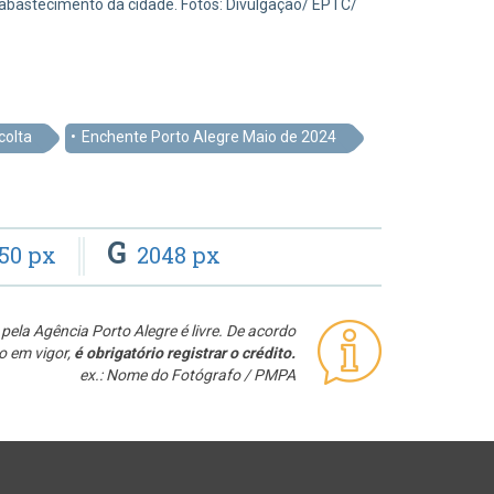
o abastecimento da cidade. Fotos: Divulgação/ EPTC/
colta
Enchente Porto Alegre Maio de 2024
G
50 px
2048 px
pela Agência Porto Alegre é livre. De acordo
o em vigor,
é obrigatório registrar o crédito.
ex.: Nome do Fotógrafo / PMPA