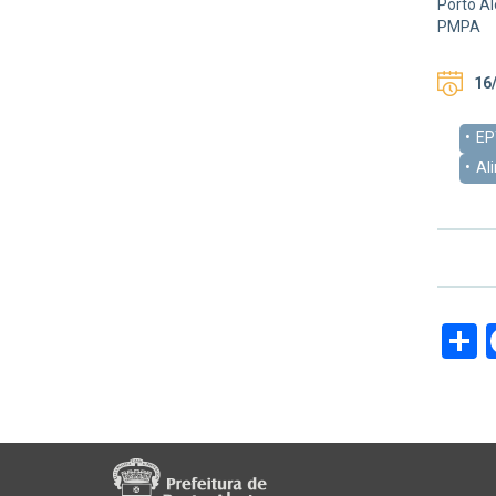
Porto Al
PMPA
16/
EP
Al
S