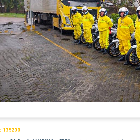
:
135200