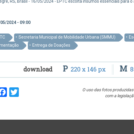
egre, RS, Brasil - 16/05/2024 - EPTC escolta insumos essenciais para 
05/2024 - 09:00
TC
Secretaria Municipal de Mobilidade Urbana (SMMU)
Es
imentação
Entrega de Doações
P
M
download
220 x 146 px
8
hare
Facebook
Twitter
O uso das fotos produzidas 
com a legislaçã