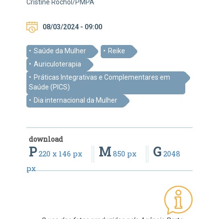
Cristine Rochol/PMPA
08/03/2024 - 09:00
Saúde da Mulher
Reike
Auriculoterapia
Práticas Integrativas e Complementares em
Saúde (PICS)
Dia internacional da Mulher
download
P
M
G
220 x 146 px
850 px
2048
px