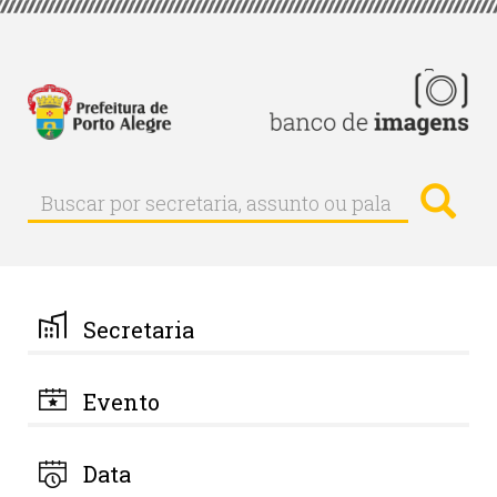
Pular
para
o
conteúdo
principal
Busc
Buscar
Buscar
por
secretaria,
assunto
ou
palavra-
Secretaria
chave
Evento
Data