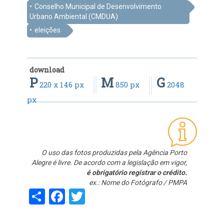
Conselho Municipal de Desenvolvimento
Urbano Ambiental (CMDUA)
eleições
download
P
M
G
220 x 146 px
850 px
2048
px
O uso das fotos produzidas pela Agência Porto
Alegre é livre. De acordo com a legislação em vigor,
é obrigatório registrar o crédito.
ex.: Nome do Fotógrafo / PMPA
Share
Facebook
Twitter