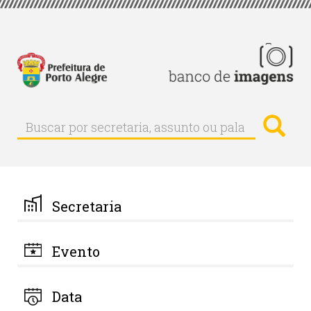
Pular
para
o
conteúdo
principal
Busc
Buscar
Buscar
por
secretaria,
assunto
ou
palavra-
Secretaria
chave
Evento
Data