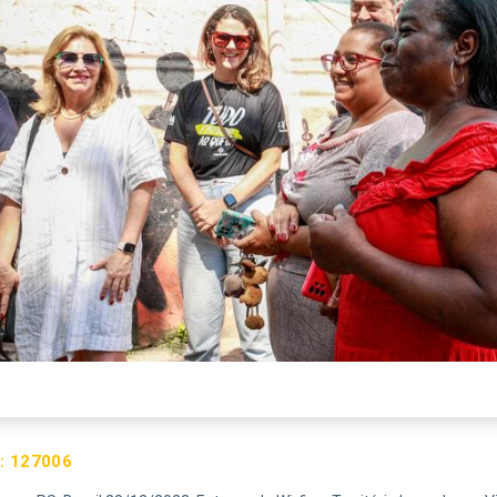
:
127006