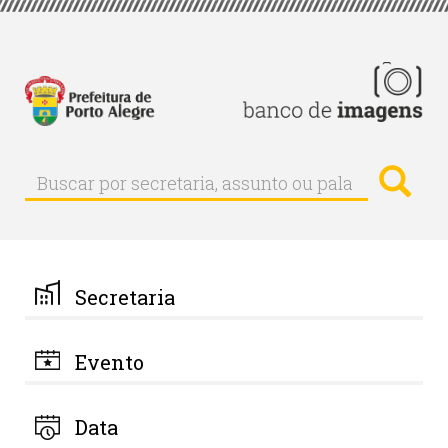
Pular
para
o
conteúdo
principal
Busc
Buscar
Buscar
por
secretaria,
assunto
ou
palavra-
Secretaria
chave
Evento
Data