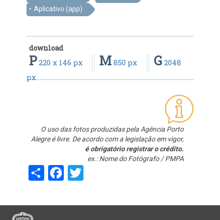
Aplicativo (app)
download
P
M
G
220 x 146 px
850 px
2048
px
O uso das fotos produzidas pela Agência Porto
Alegre é livre. De acordo com a legislação em vigor,
é obrigatório registrar o crédito.
ex.: Nome do Fotógrafo / PMPA
Share
Facebook
Twitter