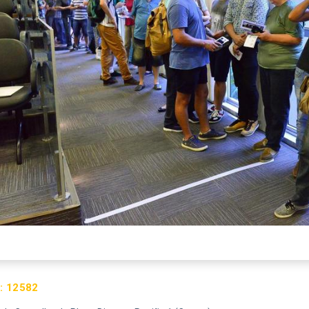
:
12582