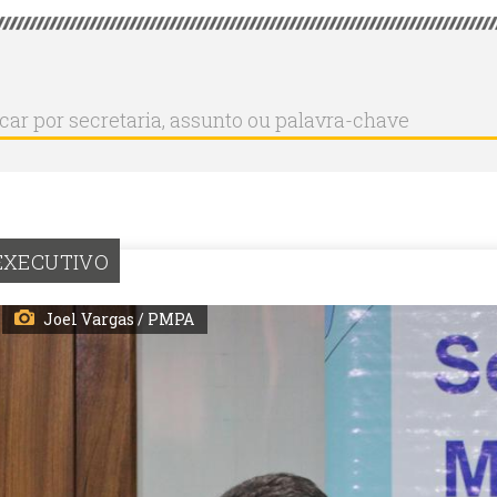
r
ar
aria,
to
a-
EXECUTIVO
Joel Vargas / PMPA