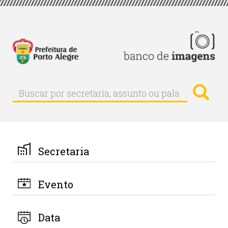
Pular
para
o
conteúdo
principal
Busc
Buscar
Buscar
por
secretaria,
assunto
ou
palavra-
Secretaria
chave
Evento
Data