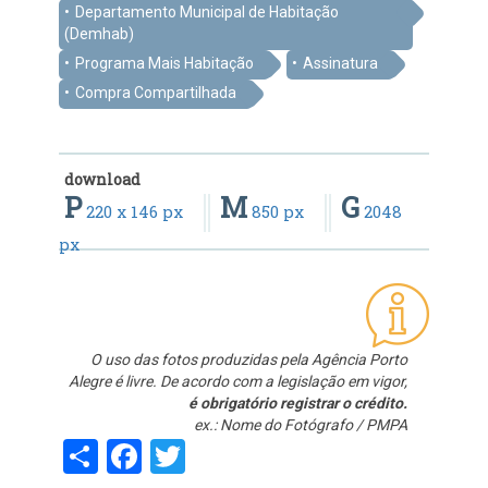
Departamento Municipal de Habitação
(Demhab)
Programa Mais Habitação
Assinatura
Compra Compartilhada
download
P
M
G
220 x 146 px
850 px
2048
px
O uso das fotos produzidas pela Agência Porto
Alegre é livre. De acordo com a legislação em vigor,
é obrigatório registrar o crédito.
ex.: Nome do Fotógrafo / PMPA
Share
Facebook
Twitter