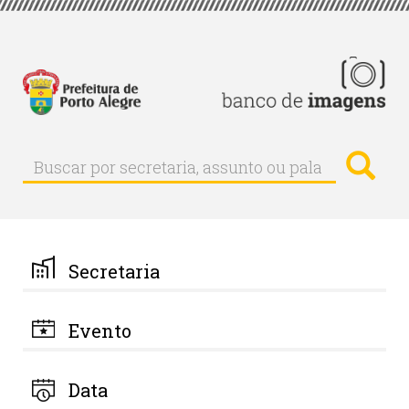
Pular
para
o
conteúdo
principal
Busc
Buscar
Buscar
por
secretaria,
assunto
ou
palavra-
Secretaria
chave
Evento
Data