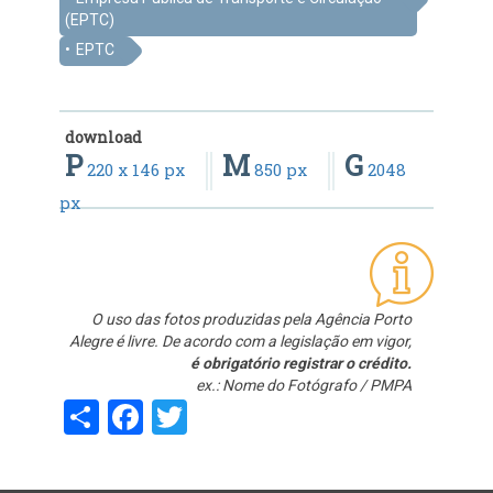
(EPTC)
EPTC
download
P
M
G
220 x 146 px
850 px
2048
px
O uso das fotos produzidas pela Agência Porto
Alegre é livre. De acordo com a legislação em vigor,
é obrigatório registrar o crédito.
ex.: Nome do Fotógrafo / PMPA
Share
Facebook
Twitter