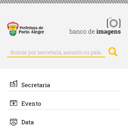
Pular
para
o
conteúdo
principal
Busc
Buscar
Buscar
por
secretaria,
assunto
ou
palavra-
Secretaria
chave
Evento
Data