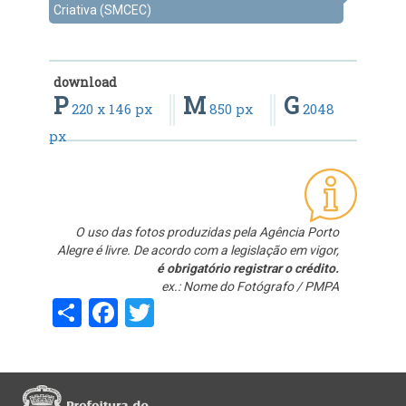
Criativa (SMCEC)
download
P
M
G
220 x 146 px
850 px
2048
px
O uso das fotos produzidas pela Agência Porto
Alegre é livre. De acordo com a legislação em vigor,
é obrigatório registrar o crédito.
ex.: Nome do Fotógrafo / PMPA
Share
Facebook
Twitter