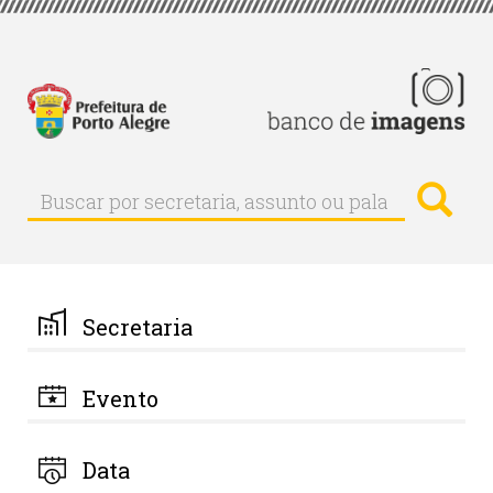
Pular
para
o
conteúdo
principal
Busc
Buscar
Buscar
por
secretaria,
assunto
ou
palavra-
Secretaria
chave
Evento
Data