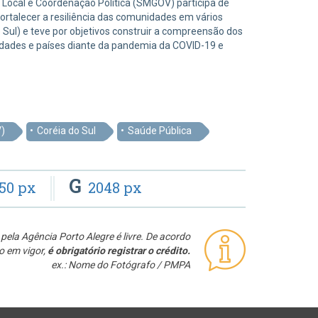
 Local e Coordenação Política (SMGOV) participa de
ortalecer a resiliência das comunidades em vários
 Sul) e teve por objetivos construir a compreensão dos
idades e países diante da pandemia da COVID-19 e
)
Coréia do Sul
Saúde Pública
G
50 px
2048 px
pela Agência Porto Alegre é livre. De acordo
o em vigor,
é obrigatório registrar o crédito.
ex.: Nome do Fotógrafo / PMPA