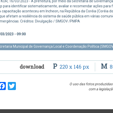
 KOR, 16/03/2023 - A prefeitura, por meio da Secretaria de Governança
 para identificar sistematicamente, avaliar e recomendar ações para f
A capacitação aconteceu em Incheon, na República da Coréia (Coréia do
que afetam a resiliência do sistema de saúde pública em várias comun
emergências. Créditos: Divulgação / SMGOV /PMPA
03/2023 - 09:00
cretaria Municipal de Governança Local e Coordenação Política (SMGOV
P
M
download
220 x 146 px
8
hare
Facebook
Twitter
O uso das fotos produzidas 
com a legislaçã