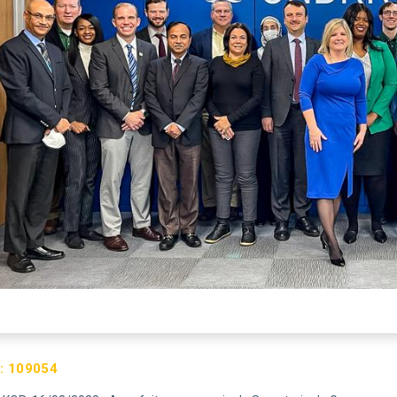
:
109054