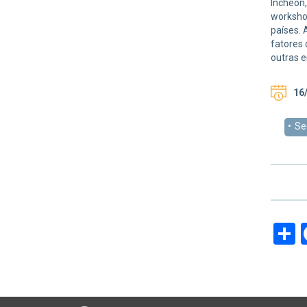
Incheon,
workshop
países. 
fatores 
outras 
16/
Se
S