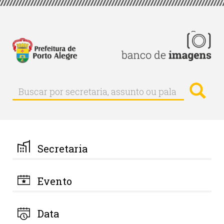
Pular
para
o
conteúdo
principal
Busc
Buscar
Buscar
por
secretaria,
assunto
ou
palavra-
Secretaria
chave
Evento
Data