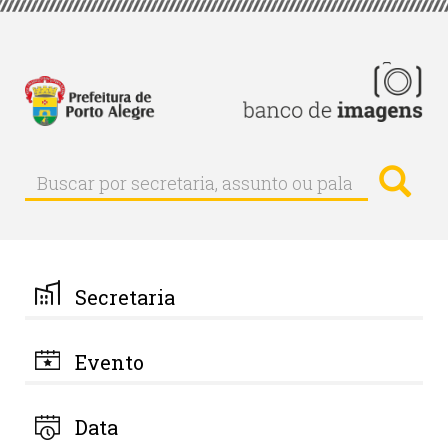
Pular
para
o
conteúdo
principal
Busc
Buscar
Buscar
por
secretaria,
assunto
ou
palavra-
Secretaria
chave
Evento
Data