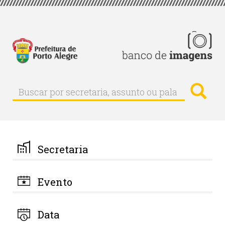
Pular
para
o
conteúdo
principal
Busc
Buscar
Buscar
por
secretaria,
assunto
ou
palavra-
Secretaria
chave
Evento
Data