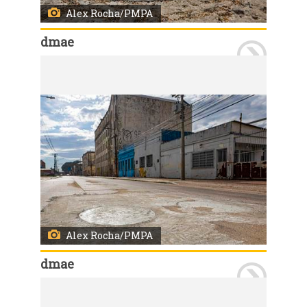
Alex Rocha/PMPA
dmae
Porto Alegre, RS, Brasil, 17/7/2026: O Departamento Municipal de Água e Esgotos (Dmae) concluiu nesta sexta-feira, 17, as obras de proteção contra cheias nos condutos forçados Álvaro Chaves, Polônia, Miguel Couto e Areia. Novas tampas herméticas, projetadas para suportar a pressão exercida pela água em eventuais elevações do nível do Guaíba e do rio Jacuí, foram instaladas junto às estruturas. Com isso, os condutos forçados poderão operar com mais segurança durante episódios de cheia, mantendo a capacidade de conduzir a água da chuva das regiões mais altas da cidade em direção aos mananciais. Foto: Alex Rocha/PMPA
Alex Rocha/PMPA
dmae
Porto Alegre, RS, Brasil, 17/7/2026: O Departamento Municipal de Água e Esgotos (Dmae) concluiu nesta sexta-feira, 17, as obras de proteção contra cheias nos condutos forçados Álvaro Chaves, Polônia, Miguel Couto e Areia. Novas tampas herméticas, projetadas para suportar a pressão exercida pela água em eventuais elevações do nível do Guaíba e do rio Jacuí, foram instaladas junto às estruturas. Com isso, os condutos forçados poderão operar com mais segurança durante episódios de cheia, mantendo a capacidade de conduzir a água da chuva das regiões mais altas da cidade em direção aos mananciais. Foto: Alex Rocha/PMPA