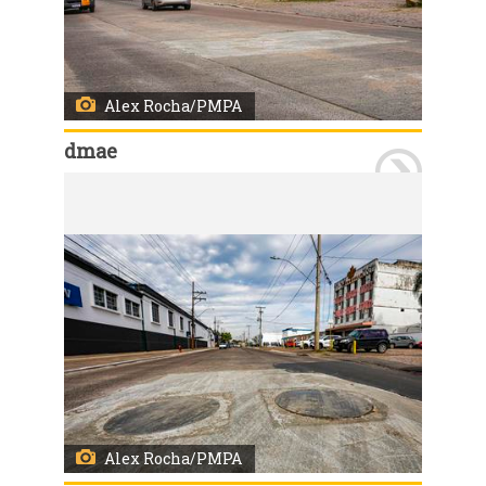
Alex Rocha/PMPA
dmae
Porto Alegre, RS, Brasil, 17/7/2026: O Departamento Municipal de Água e Esgotos (Dmae) concluiu nesta sexta-feira, 17, as obras de proteção contra cheias nos condutos forçados Álvaro Chaves, Polônia, Miguel Couto e Areia. Novas tampas herméticas, projetadas para suportar a pressão exercida pela água em eventuais elevações do nível do Guaíba e do rio Jacuí, foram instaladas junto às estruturas. Com isso, os condutos forçados poderão operar com mais segurança durante episódios de cheia, mantendo a capacidade de conduzir a água da chuva das regiões mais altas da cidade em direção aos mananciais. Foto: Alex Rocha/PMPA
Alex Rocha/PMPA