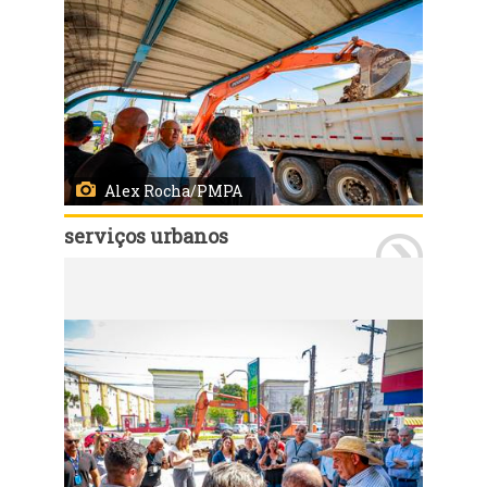
Alex Rocha/PMPA
serviços urbanos
Porto Alegre, RS, Brasil 03/04/2024: O prefeito, Sebastião Melo, vistoriou, na manhã desta quarta-feira (03), o início da obra do novo asfalto da Rua dos Maias, no bairro Parque dos Maias. Foto: Alex Rocha/PMPA