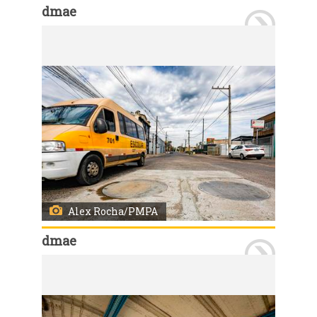
dmae
Porto Alegre, RS, Brasil, 17/7/2026: O Departamento Municipal de Água e Esgotos (Dmae) concluiu nesta sexta-feira, 17, as obras de proteção contra cheias nos condutos forçados Álvaro Chaves, Polônia, Miguel Couto e Areia. Novas tampas herméticas, projetadas para suportar a pressão exercida pela água em eventuais elevações do nível do Guaíba e do rio Jacuí, foram instaladas junto às estruturas. Com isso, os condutos forçados poderão operar com mais segurança durante episódios de cheia, mantendo a capacidade de conduzir a água da chuva das regiões mais altas da cidade em direção aos mananciais. Foto: Alex Rocha/PMPA
Alex Rocha/PMPA
dmae
Porto Alegre, RS, Brasil, 17/7/2026: O Departamento Municipal de Água e Esgotos (Dmae) concluiu nesta sexta-feira, 17, as obras de proteção contra cheias nos condutos forçados Álvaro Chaves, Polônia, Miguel Couto e Areia. Novas tampas herméticas, projetadas para suportar a pressão exercida pela água em eventuais elevações do nível do Guaíba e do rio Jacuí, foram instaladas junto às estruturas. Com isso, os condutos forçados poderão operar com mais segurança durante episódios de cheia, mantendo a capacidade de conduzir a água da chuva das regiões mais altas da cidade em direção aos mananciais. Foto: Alex Rocha/PMPA