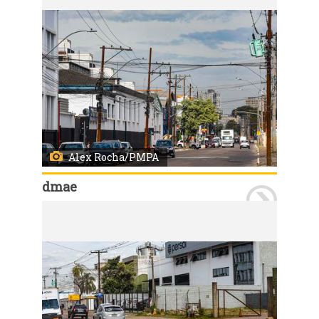
Alex Rocha/PMPA
dmae
Porto Alegre, RS, Brasil, 17/7/2026: O Departamento Municipal de Água e Esgotos (Dmae) concluiu nesta sexta-feira, 17, as obras de proteção contra cheias nos condutos forçados Álvaro Chaves, Polônia, Miguel Couto e Areia. Novas tampas herméticas, projetadas para suportar a pressão exercida pela água em eventuais elevações do nível do Guaíba e do rio Jacuí, foram instaladas junto às estruturas. Com isso, os condutos forçados poderão operar com mais segurança durante episódios de cheia, mantendo a capacidade de conduzir a água da chuva das regiões mais altas da cidade em direção aos mananciais. Foto: Alex Rocha/PMPA