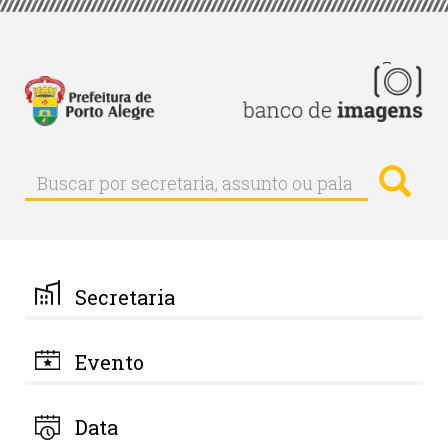
Pular
para
o
conteúdo
principal
Busc
Buscar
Buscar
por
secretaria,
assunto
ou
palavra-
Secretaria
chave
Evento
Data