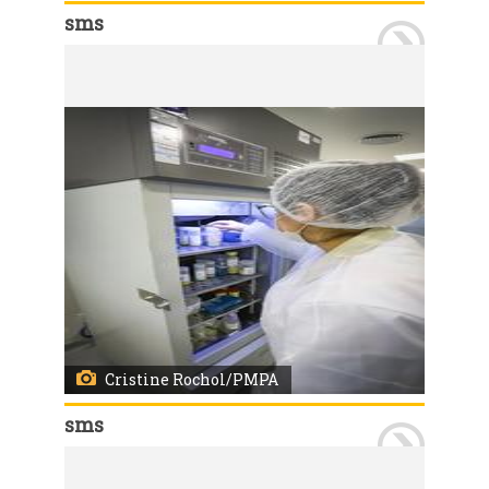
sms
Porto Alegre, RS, 26/06/2026 A Secretaria Municipal de Saúde entregou a nova sala do Banco de Leite Humano (BLH) do Hospital Materno Infantil Presidente Vargas (HMIPV). O serviço passa a funcionar no 2º andar do Bloco A, em um espaço totalmente reformado, planejado para oferecer mais conforto, acolhimento e melhores condições de trabalho para profissionais e doadoras. Participaram da entrega a secretária-adjunta da SMS, Jaqueline César Rocha, o diretor do HMIPV, Marcos Slompo e demais membros das equipes. Foto: Cristine Rochol/PMPA
Cristine Rochol/PMPA
sms
Porto Alegre, RS, 26/06/2026 A Secretaria Municipal de Saúde entregou a nova sala do Banco de Leite Humano (BLH) do Hospital Materno Infantil Presidente Vargas (HMIPV). O serviço passa a funcionar no 2º andar do Bloco A, em um espaço totalmente reformado, planejado para oferecer mais conforto, acolhimento e melhores condições de trabalho para profissionais e doadoras. Participaram da entrega a secretária-adjunta da SMS, Jaqueline César Rocha, o diretor do HMIPV, Marcos Slompo e demais membros das equipes. Foto: Cristine Rochol/PMPA