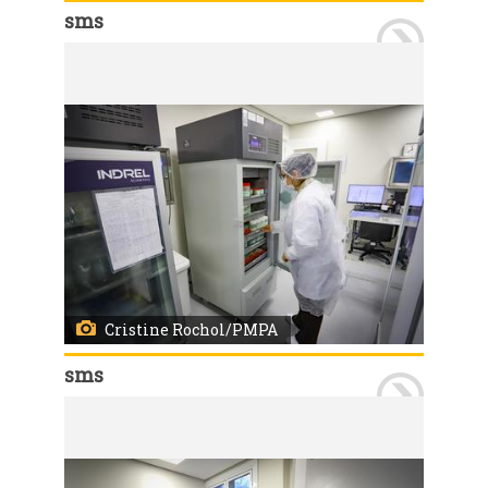
sms
Porto Alegre, RS, 26/06/2026 A Secretaria Municipal de Saúde entregou a nova sala do Banco de Leite Humano (BLH) do Hospital Materno Infantil Presidente Vargas (HMIPV). O serviço passa a funcionar no 2º andar do Bloco A, em um espaço totalmente reformado, planejado para oferecer mais conforto, acolhimento e melhores condições de trabalho para profissionais e doadoras. Participaram da entrega a secretária-adjunta da SMS, Jaqueline César Rocha, o diretor do HMIPV, Marcos Slompo e demais membros das equipes. Foto: Cristine Rochol/PMPA
Cristine Rochol/PMPA
sms
Porto Alegre, RS, 26/06/2026 A Secretaria Municipal de Saúde entregou a nova sala do Banco de Leite Humano (BLH) do Hospital Materno Infantil Presidente Vargas (HMIPV). O serviço passa a funcionar no 2º andar do Bloco A, em um espaço totalmente reformado, planejado para oferecer mais conforto, acolhimento e melhores condições de trabalho para profissionais e doadoras. Participaram da entrega a secretária-adjunta da SMS, Jaqueline César Rocha, o diretor do HMIPV, Marcos Slompo e demais membros das equipes. Foto: Cristine Rochol/PMPA