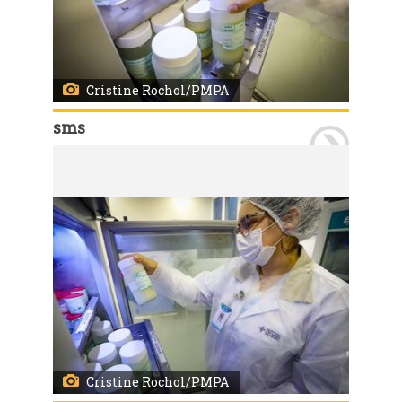
Cristine Rochol/PMPA
sms
Porto Alegre, RS, 26/06/2026 A Secretaria Municipal de Saúde entregou a nova sala do Banco de Leite Humano (BLH) do Hospital Materno Infantil Presidente Vargas (HMIPV). O serviço passa a funcionar no 2º andar do Bloco A, em um espaço totalmente reformado, planejado para oferecer mais conforto, acolhimento e melhores condições de trabalho para profissionais e doadoras. Participaram da entrega a secretária-adjunta da SMS, Jaqueline César Rocha, o diretor do HMIPV, Marcos Slompo e demais membros das equipes. Foto: Cristine Rochol/PMPA
Cristine Rochol/PMPA