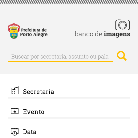
Pular
para
o
conteúdo
principal
Busc
Buscar
Buscar
por
secretaria,
assunto
ou
palavra-
Secretaria
chave
Evento
Data