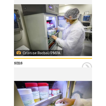
Cristine Rochol/PMPA
sms
Porto Alegre, RS, 26/06/2026 A Secretaria Municipal de Saúde entregou a nova sala do Banco de Leite Humano (BLH) do Hospital Materno Infantil Presidente Vargas (HMIPV). O serviço passa a funcionar no 2º andar do Bloco A, em um espaço totalmente reformado, planejado para oferecer mais conforto, acolhimento e melhores condições de trabalho para profissionais e doadoras. Participaram da entrega a secretária-adjunta da SMS, Jaqueline César Rocha, o diretor do HMIPV, Marcos Slompo e demais membros das equipes. Foto: Cristine Rochol/PMPA