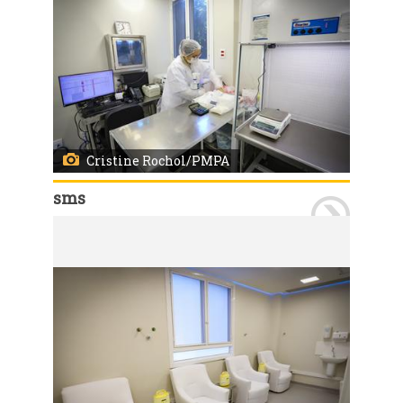
Cristine Rochol/PMPA
sms
Porto Alegre, RS, 26/06/2026 A Secretaria Municipal de Saúde entregou a nova sala do Banco de Leite Humano (BLH) do Hospital Materno Infantil Presidente Vargas (HMIPV). O serviço passa a funcionar no 2º andar do Bloco A, em um espaço totalmente reformado, planejado para oferecer mais conforto, acolhimento e melhores condições de trabalho para profissionais e doadoras. Participaram da entrega a secretária-adjunta da SMS, Jaqueline César Rocha, o diretor do HMIPV, Marcos Slompo e demais membros das equipes. Foto: Cristine Rochol/PMPA