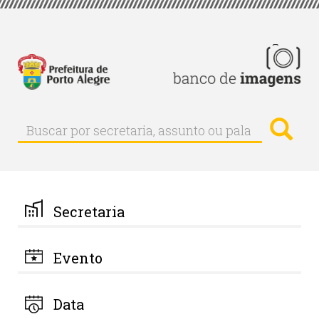
Pular
para
o
conteúdo
principal
Busc
Buscar
Buscar
por
secretaria,
assunto
ou
palavra-
Secretaria
chave
Evento
Data