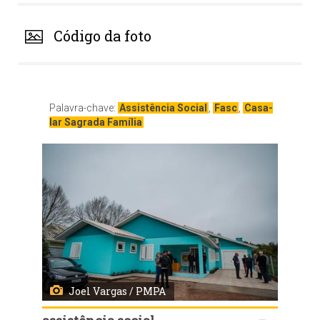
Código da foto
Palavra-chave:
Assistência Social
,
Fasc
,
Casa-
lar Sagrada Família
Joel Vargas / PMPA