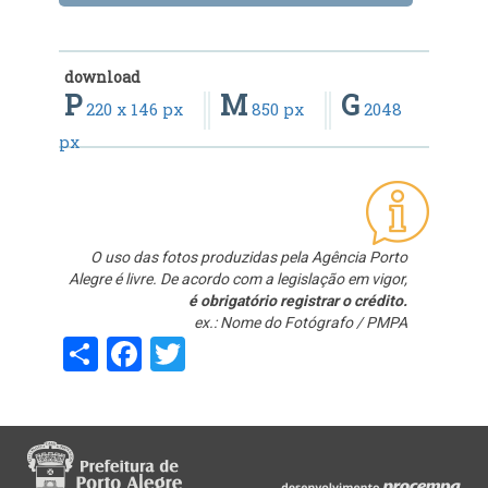
download
P
M
G
220 x 146 px
850 px
2048
px
O uso das fotos produzidas pela Agência Porto
Alegre é livre. De acordo com a legislação em vigor,
é obrigatório registrar o crédito.
ex.: Nome do Fotógrafo / PMPA
Share
Facebook
Twitter