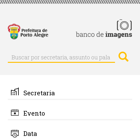
Pular
para
o
conteúdo
principal
Busc
Buscar
Buscar
por
secretaria,
assunto
ou
palavra-
Secretaria
chave
Evento
Data