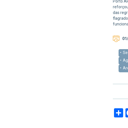
Porto Al
reforçou
das regr
flagrado
funcion
01/
Se
Ag
Ar
S