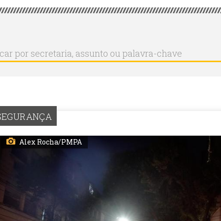
r
ar
aria,
to
a-
SEGURANÇA
Alex Rocha/PMPA