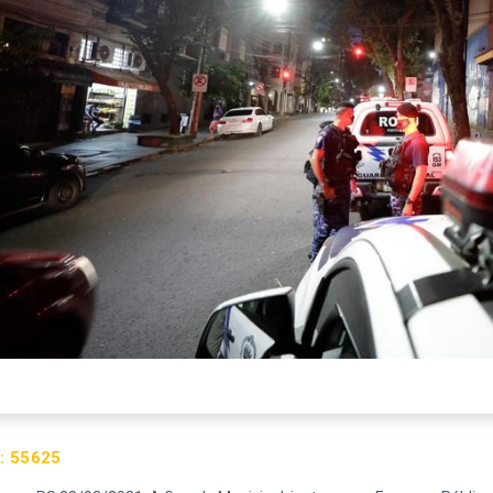
:
55625