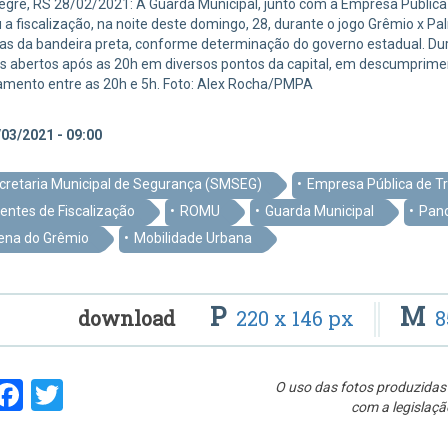
egre, RS 28/02/2021: A Guarda Municipal, junto com a Empresa Pública d
 a fiscalização, na noite deste domingo, 28, durante o jogo Grêmio x Pa
as da bandeira preta, conforme determinação do governo estadual. Du
s abertos após as 20h em diversos pontos da capital, em descumprime
amento entre as 20h e 5h. Foto: Alex Rocha/PMPA
03/2021 - 09:00
cretaria Municipal de Segurança (SMSEG)
Empresa Pública de Tr
entes de Fiscalização
ROMU
Guarda Municipal
Pand
ena do Grêmio
Mobilidade Urbana
P
M
download
220 x 146 px
8
hare
Facebook
Twitter
O uso das fotos produzidas 
com a legislaçã