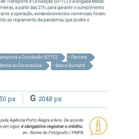
e Transporte e Circulação (EPTC) e a Brigada Militar,
lmeiras, a partir das 21h, para garantir o cumprimento
rante a operação, estabelecimentos comerciais foram
nto ao regramento da pandemia, que proíbe o
ansporte e Circulação (EPTC)
Decreto
emia do Coronavírus
Bairro Humaitá
G
50 px
2048 px
pela Agência Porto Alegre é livre. De acordo
o em vigor,
é obrigatório registrar o crédito.
ex.: Nome do Fotógrafo / PMPA