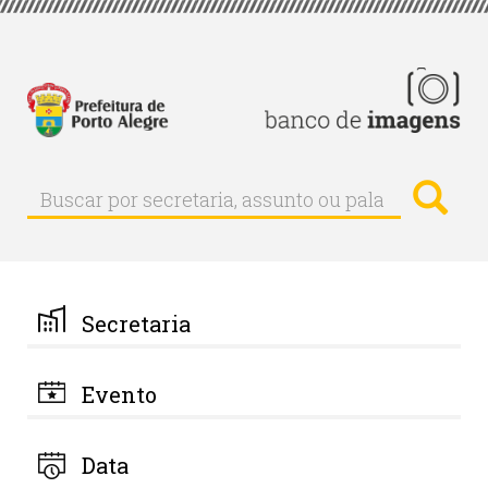
Pular
para
o
conteúdo
principal
Busc
Buscar
Buscar
por
secretaria,
assunto
ou
palavra-
Secretaria
chave
Evento
Data