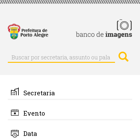
Pular
para
o
conteúdo
principal
Busc
Buscar
Buscar
por
secretaria,
assunto
ou
palavra-
Secretaria
chave
Evento
Data