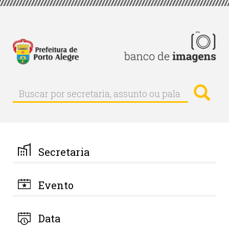
Pular
para
o
conteúdo
principal
Busc
Buscar
Buscar
por
secretaria,
assunto
ou
palavra-
Secretaria
chave
Evento
Data