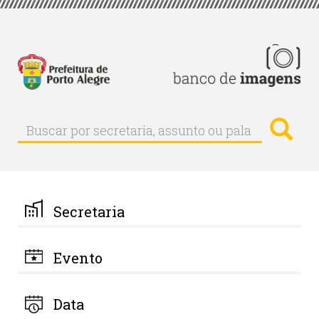
Pular
para
o
conteúdo
principal
Busc
Buscar
Buscar
por
secretaria,
assunto
ou
palavra-
Secretaria
chave
Evento
Data