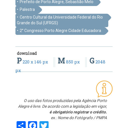
Prefeito de Porto Alegre, Sebastião Melo
Palestra
Centro Cultural da Universidade Federal do Rio
Grande do Sul (UFRGS)
2° Congresso Porto Alegre Cidade Educadora
download
P
M
G
220 x 146 px
850 px
2048
px
O uso das fotos produzidas pela Agência Porto
Alegre é livre. De acordo com a legislação em vigor,
é obrigatório registrar o crédito.
ex.: Nome do Fotógrafo / PMPA
Share
Facebook
Twitter