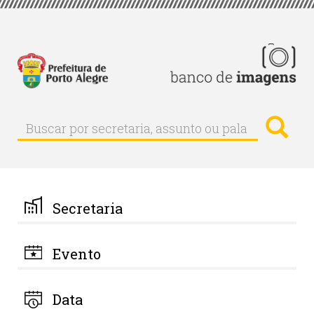
Pular
para
o
conteúdo
principal
Busc
Buscar
Buscar
por
secretaria,
assunto
ou
palavra-
Secretaria
chave
Evento
Data