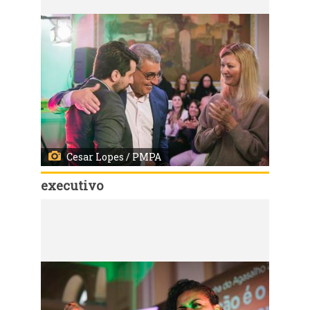
Cesar Lopes / PMPA
executivo
Código:
149512
Porto Alegre, RS, Brasil - 04/06/2025 - Ato celebra 100 anos da PGM. Local: Paço Municipal. Fotos: Cesar Lopes/ PMPA