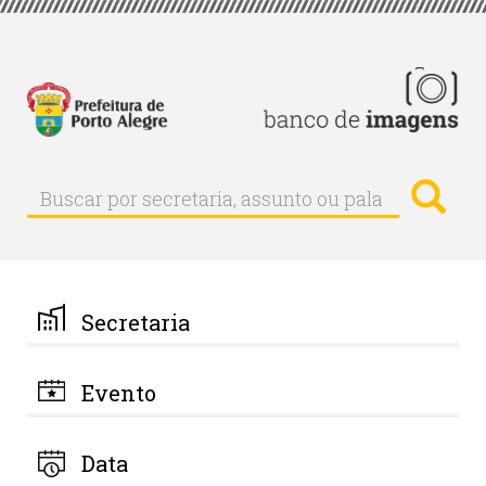
Pular
para
o
conteúdo
principal
Busc
Buscar
Buscar
por
secretaria,
assunto
ou
palavra-
Secretaria
chave
Evento
Data