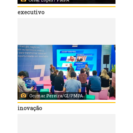
executivo
Código:
149535
Porto Alegre, RS, Brasil - 04/06/2025 - Ato celebra 100 anos da PGM. Local: Paço Municipal. Fotos: Cesar Lopes/ PMPA
Ocimar Pereira/GI/PMPA
inovação
Código:
149493
Porto Alegre, RS, Brasil - 04/06/2025: Gabinete da Inovação participa do painel, no Palco Sebrae do Gramado Summit. Foto: Ocimar Pereira/GI/PMPA