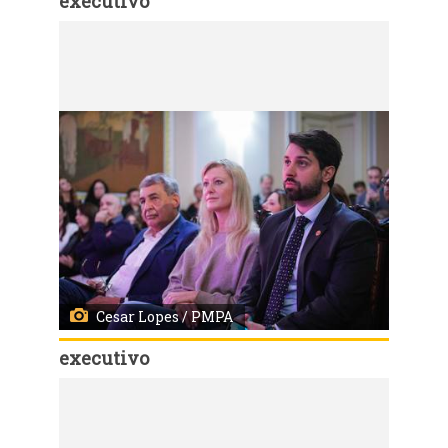
executivo
Código:
149504
Porto Alegre, RS, Brasil - 04/06/2025 - Ato celebra 100 anos da PGM. Local: Paço Municipal. Fotos: Cesar Lopes/ PMPA
Cesar Lopes / PMPA
executivo
Código:
149511
Porto Alegre, RS, Brasil - 04/06/2025 - Ato celebra 100 anos da PGM. Local: Paço Municipal. Fotos: Cesar Lopes/ PMPA