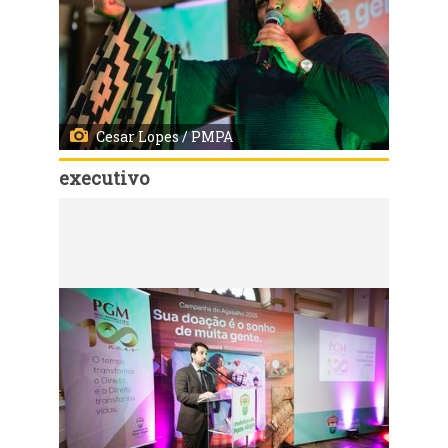
Cesar Lopes / PMPA
executivo
Código:
149534
Porto Alegre, RS, Brasil - 04/06/2025 - Ato celebra 100 anos da PGM. Local: Paço Municipal. Fotos: Cesar Lopes/ PMPA