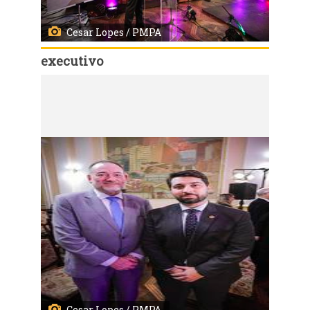
Cesar Lopes / PMPA
executivo
Código:
149513
Porto Alegre, RS, Brasil - 04/06/2025 - Ato celebra 100 anos da PGM. Local: Paço Municipal. Fotos: Cesar Lopes/ PMPA
Cesar Lopes / PMPA